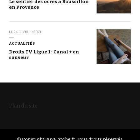
Le sentier des ocres à Roussillon
en Provence
LE
24 FÉVRIER 2021
ACTUALITÉS
Droits TV Ligue 1 : Canal + en
sauveur
Plan du site
© Copyright 2026
atdhe.fr
. Tous droits réservés.